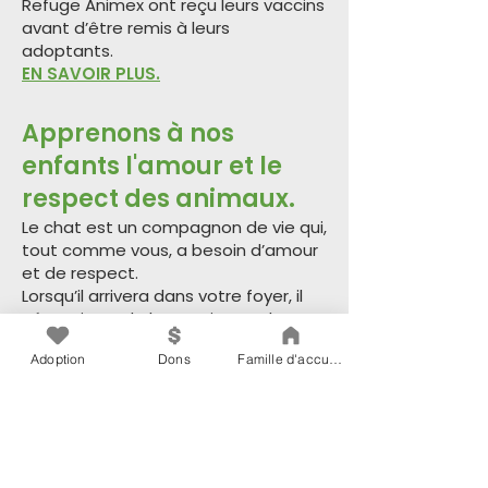
Refuge Animex ont reçu leurs vaccins
avant d’être remis à leurs
adoptants.
EN SAVOIR PLUS.
Apprenons à nos
enfants l'amour et le
respect des animaux.
Le chat est un compagnon de vie qui,
tout comme vous, a besoin d’amour
et de respect.
Lorsqu’il arrivera dans votre foyer, il
nécessitera de l’attention et de
l’affection mais aussi qu’on soit à
Adoption
Dons
Famille d'accueil
l’écoute de ses besoins et de ses
habitudes. Le chat est un animal
indépendant de nature : parfois câlin
et joueur, il recherche aussi la
tranquillité et peut dormir à toute
heure.