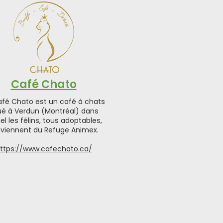
Café Chato
afé Chato est un café à chats
ué à Verdun (Montréal) dans
el les félins, tous adoptables,
oviennent du Refuge Animex.
ttps://www.cafechato.ca/