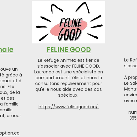
male
FELINE GOOD
Le Re
Le Refuge Animex est fier de
s'asso
s'associer avec FELINE GOOD.
rouve un
Laurence est une spécialiste en
lté grâce à
À prop
comportement félin et nous la
cueil et à
Le Sal
consultons régulièrement pour
s. Elle
Montré
qu'elle nous aide avec des cas
ux, de la
envir
spéciaux.
e et des
avec 
a famille
https://www.felinegood.ca/
famille
Num
ent, amour
355
option.ca