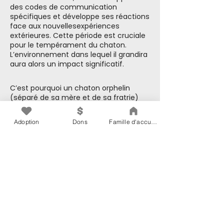
des codes de communication
spécifiques et développe ses réactions
face aux nouvellesexpériences
extérieures. Cette période est cruciale
pour le tempérament du chaton.
L’environnement dans lequel il grandira
aura alors un impact significatif.
C’est pourquoi un chaton orphelin
(séparé de sa mère et de sa fratrie)
aura tout avantage à être jumelé avec
un chat adulte sociable. Il cherchera à
Adoption
Dons
Famille d'accueil
jouer avec lui, à se distraire, à
caricaturer des scènes de combat et
sollicitera de l’attention et du réconfort.
Il apprendra les codes de
comportement à respecter entre
chats. Les chats ont leur façon bien à
eux de communiquer ensemble, ils
engagent même des pourparlers félins
pour établir les règles de jeux,
d’entente et de respect des limites.